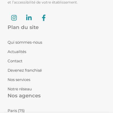
et l’accessibilité de votre établissement.
I
L
F
n
i
a
s
n
c
Plan du site
t
k
e
a
e
b
Qui sommes-nous
g
d
o
r
i
o
Actualités
a
n
k
Contact
m
-
-
i
f
Devenez franchisé
n
Nos services
Notre réseau
Nos agences
Paris (75)