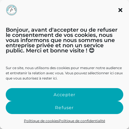
Rhone (69)
Pas-de-calais (62)
Nord (59)
Bonjour, avant d'accepter ou de refuser
Bas-Rhin (67)
le consentement de vos cookies, nous
Haut-Rhin (68)
vous informons que nous sommes une
entreprise privée et non un service
Doubs (25)
public. Merci et bonne visite ! 😊
Territoire-de-belfort (90)
Indre et loire (37)
Sur ce site, nous utilisons des cookies pour mesurer notre audience
Sarthe (72)
et entretenir la relation avec vous. Vous pouvez sélectionner ici ceux
que vous autorisez à rester ici.
Mayenne (53)
Maine-et-Loire (49)
Accepter
Seine et marne (77)
Loiret (45)
Refuser
Gard (30)
Politique de cookies
Politique de confidentialité