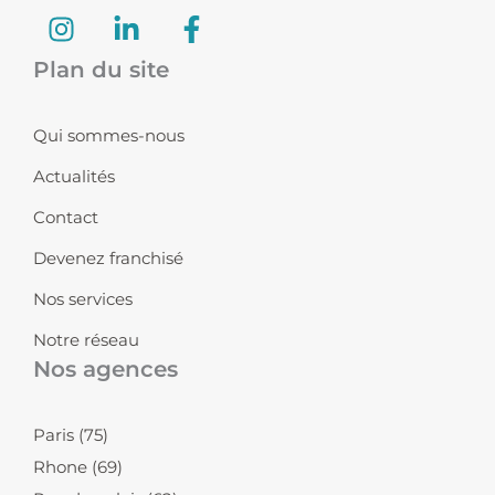
I
L
F
n
i
a
s
n
c
Plan du site
t
k
e
a
e
b
Qui sommes-nous
g
d
o
r
i
o
Actualités
a
n
k
Contact
m
-
-
i
f
Devenez franchisé
n
Nos services
Notre réseau
Nos agences
Paris (75)
Rhone (69)