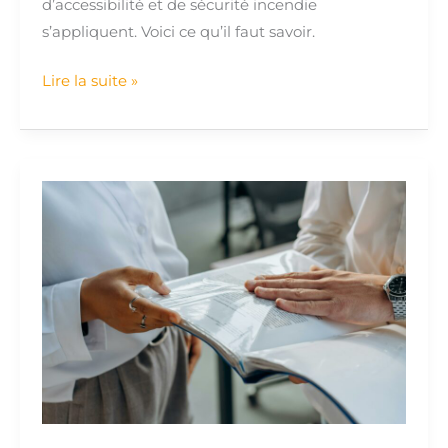
d’accessibilité et de sécurité incendie
s’appliquent. Voici ce qu’il faut savoir.
Lire la suite »
La
notice
de
sécurité
:
Mode
d’emploi