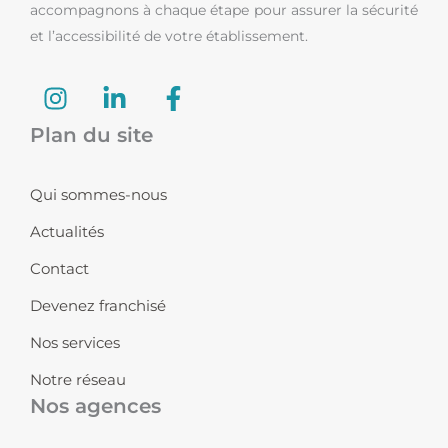
accompagnons à chaque étape pour assurer la sécurité
et l’accessibilité de votre établissement.
I
L
F
n
i
a
s
n
c
Plan du site
t
k
e
a
e
b
Qui sommes-nous
g
d
o
r
i
o
Actualités
a
n
k
Contact
m
-
-
i
f
Devenez franchisé
n
Nos services
Notre réseau
Nos agences