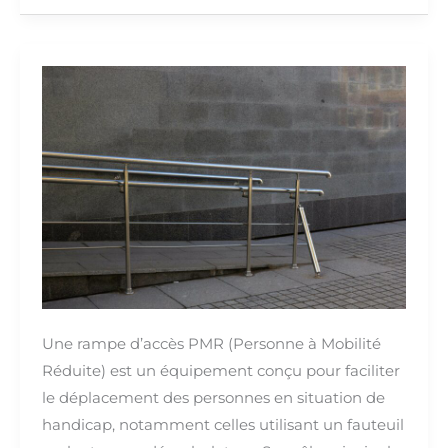
Rampe
d’accès
PMR
pour
ERP
:
Guide
complet
Une rampe d’accès PMR (Personne à Mobilité
Réduite) est un équipement conçu pour faciliter
le déplacement des personnes en situation de
handicap, notamment celles utilisant un fauteuil