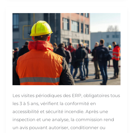
Les
Visites
Périodiques
pour
les
ERP
:
Guide
Les visites périodiques des ERP, obligatoires tous
les 3 à 5 ans, vérifient la conformité en
accessibilité et sécurité incendie. Après une
inspection et une analyse, la commission rend
un avis pouvant autoriser, conditionner ou