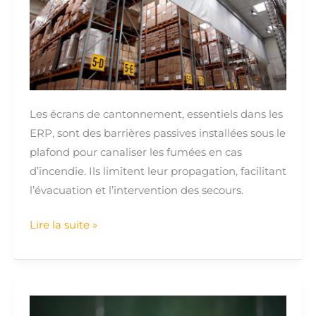
dans
les
ERP
:
Guide
et
Les écrans de cantonnement, essentiels dans les
principe
ERP, sont des barrières passives installées sous le
plafond pour canaliser les fumées en cas
d’incendie. Ils limitent leur propagation, facilitant
l’évacuation et l’intervention des secours.
Lire la suite »
Réglementations