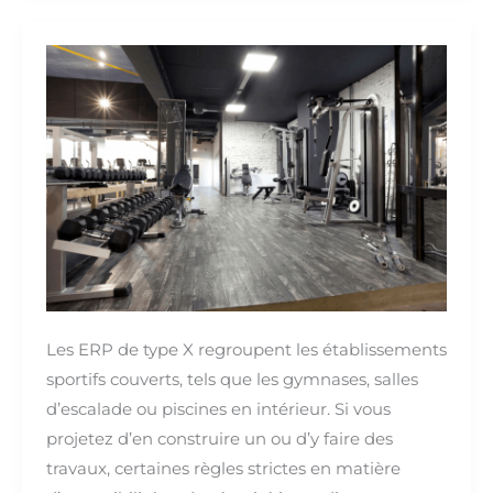
Réglementation
des
ERP
type
X
Les ERP de type X regroupent les établissements
sportifs couverts, tels que les gymnases, salles
d’escalade ou piscines en intérieur. Si vous
projetez d’en construire un ou d’y faire des
travaux, certaines règles strictes en matière