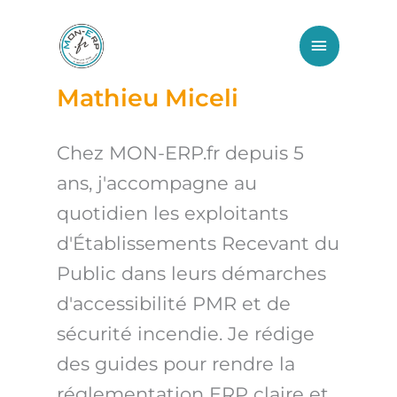
Aller
Menu
au
principa
contenu
Mathieu Miceli
Chez MON-ERP.fr depuis 5
ans, j'accompagne au
quotidien les exploitants
d'Établissements Recevant du
Public dans leurs démarches
d'accessibilité PMR et de
sécurité incendie. Je rédige
des guides pour rendre la
réglementation ERP claire et