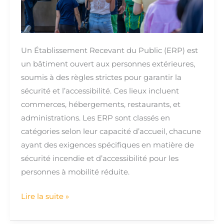
normes
et
obligations
Un Établissement Recevant du Public (ERP) est
un bâtiment ouvert aux personnes extérieures,
soumis à des règles strictes pour garantir la
sécurité et l’accessibilité. Ces lieux incluent
commerces, hébergements, restaurants, et
administrations. Les ERP sont classés en
catégories selon leur capacité d’accueil, chacune
ayant des exigences spécifiques en matière de
sécurité incendie et d’accessibilité pour les
personnes à mobilité réduite.
Lire la suite »