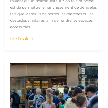
roulant ou un déambulateur. Son rôle principal
est de permettre le franchissement de dénivelés,
tels que les seuils de portes, les marches ou les
obstacles similaires, afin de rendre les espaces
accessibles.
Lire la suite »
Établissement
recevant
du
public
(ERP)
:
définition,