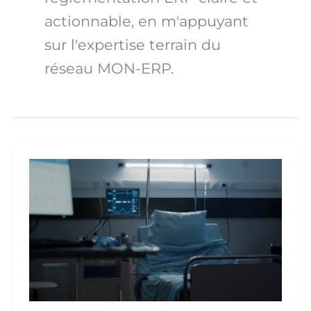
actionnable, en m'appuyant
sur l'expertise terrain du
réseau MON-ERP.
Réglementations
des
ERP
type
U