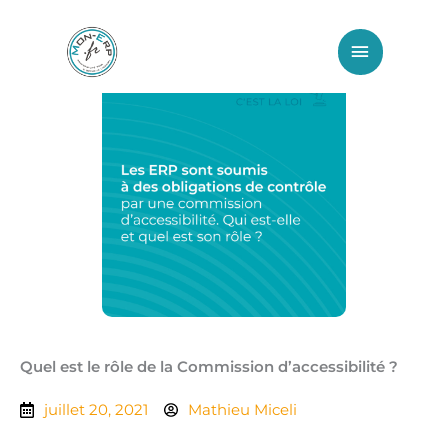
Aller
Menu
au
principa
contenu
Quel est le rôle de la Commission d’accessibilité ?
juillet 20, 2021
Mathieu Miceli