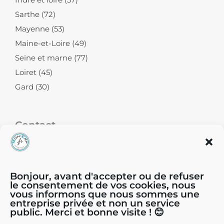
Sarthe (72)
Mayenne (53)
Maine-et-Loire (49)
Seine et marne (77)
Loiret (45)
Gard (30)
Contact
39, chemin du Moulin Carron - 69570
Dardilly
Bonjour, avant d'accepter ou de refuser
le consentement de vos cookies, nous
04.81.65.44.44
vous informons que nous sommes une
entreprise privée et non un service
public. Merci et bonne visite ! 😊
contact@mon-erp.fr