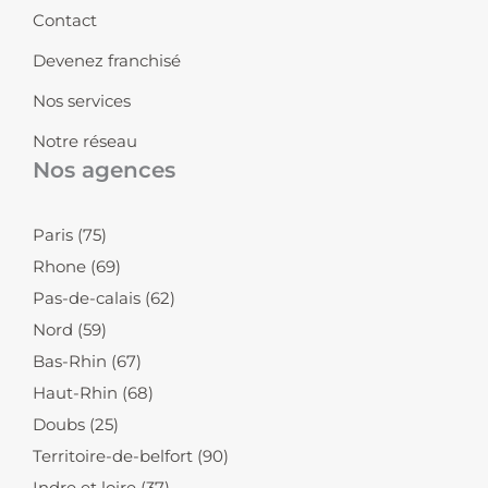
a
n
k
Contact
m
-
-
i
f
Devenez franchisé
n
Nos services
Notre réseau
Nos agences
Paris (75)
Rhone (69)
Pas-de-calais (62)
Nord (59)
Bas-Rhin (67)
Haut-Rhin (68)
Doubs (25)
Territoire-de-belfort (90)
Indre et loire (37)