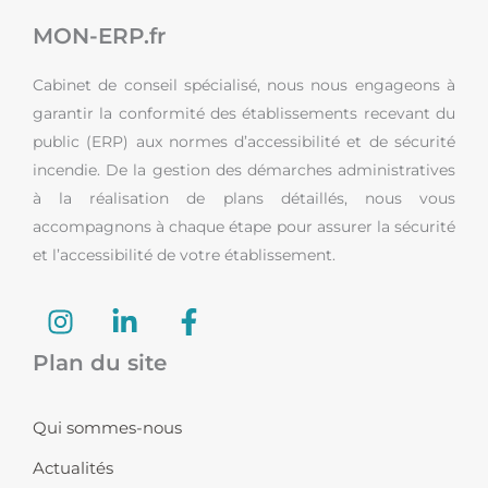
MON-ERP.fr
Cabinet de conseil spécialisé, nous nous engageons à
garantir la conformité des établissements recevant du
public (ERP) aux normes d’accessibilité et de sécurité
incendie. De la gestion des démarches administratives
à la réalisation de plans détaillés, nous vous
accompagnons à chaque étape pour assurer la sécurité
et l’accessibilité de votre établissement.
I
L
F
n
i
a
s
n
c
Plan du site
t
k
e
a
e
b
Qui sommes-nous
g
d
o
r
i
o
Actualités