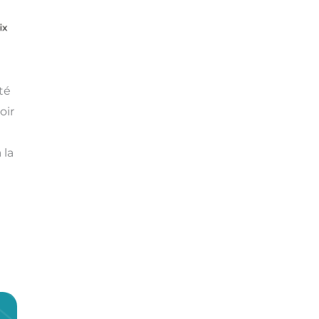
té
oir
 la