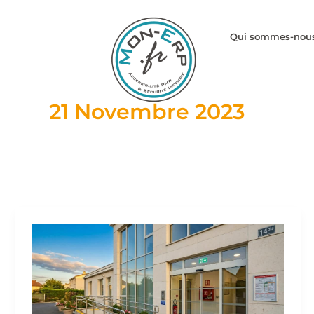
Aller
au
Qui sommes-nou
contenu
21 Novembre 2023
ERP
5ème
catégorie
: