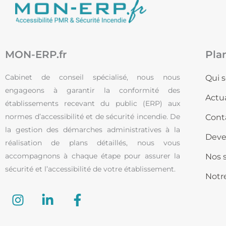
MON-ERP.fr
Pla
Cabinet de conseil spécialisé, nous nous
Qui 
engageons à garantir la conformité des
Actua
établissements recevant du public (ERP) aux
normes d’accessibilité et de sécurité incendie. De
Cont
la gestion des démarches administratives à la
Deve
réalisation de plans détaillés, nous vous
accompagnons à chaque étape pour assurer la
Nos 
sécurité et l’accessibilité de votre établissement.
Notr
I
L
F
n
i
a
s
n
c