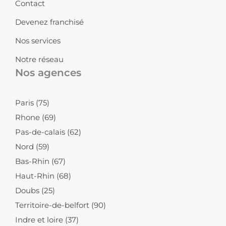
Contact
m
-
-
i
f
Devenez franchisé
n
Nos services
Notre réseau
Nos agences
Paris (75)
Rhone (69)
Pas-de-calais (62)
Nord (59)
Bas-Rhin (67)
Haut-Rhin (68)
Doubs (25)
Territoire-de-belfort (90)
Indre et loire (37)