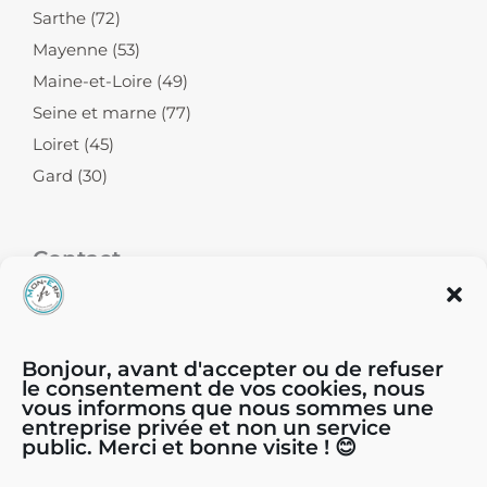
Sarthe (72)
Mayenne (53)
Maine-et-Loire (49)
Seine et marne (77)
Loiret (45)
Gard (30)
Contact
39, chemin du Moulin Carron - 69570
Dardilly
Bonjour, avant d'accepter ou de refuser
le consentement de vos cookies, nous
vous informons que nous sommes une
04.81.65.44.44
entreprise privée et non un service
public. Merci et bonne visite ! 😊
contact@mon-erp.fr