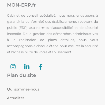
MON-ERP.fr
Cabinet de conseil spécialisé, nous nous engageons à
garantir la conformité des établissements recevant du
public (ERP) aux normes d’accessibilité et de sécurité
incendie. De la gestion des démarches administratives
à la réalisation de plans détaillés, nous vous
accompagnons à chaque étape pour assurer la sécurité
et l’accessibilité de votre établissement.
I
L
F
n
i
a
s
n
c
Plan du site
t
k
e
a
e
b
Qui sommes-nous
g
d
o
r
i
o
Actualités
a
n
k