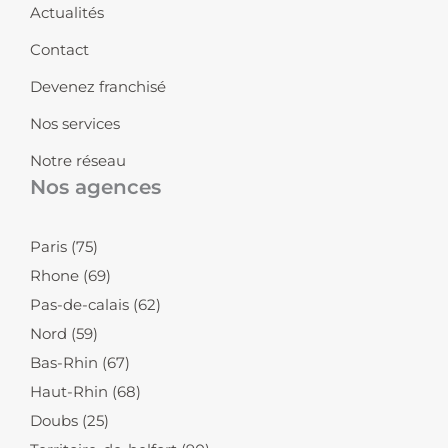
r
i
o
Actualités
a
n
k
Contact
m
-
-
i
f
Devenez franchisé
n
Nos services
Notre réseau
Nos agences
Paris (75)
Rhone (69)
Pas-de-calais (62)
Nord (59)
Bas-Rhin (67)
Haut-Rhin (68)
Doubs (25)