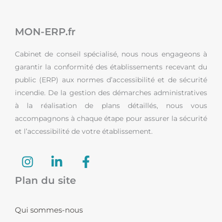
MON-ERP.fr
Cabinet de conseil spécialisé, nous nous engageons à
garantir la conformité des établissements recevant du
public (ERP) aux normes d’accessibilité et de sécurité
incendie. De la gestion des démarches administratives
à la réalisation de plans détaillés, nous vous
accompagnons à chaque étape pour assurer la sécurité
et l’accessibilité de votre établissement.
I
L
F
n
i
a
s
n
c
Plan du site
t
k
e
a
e
b
Qui sommes-nous
g
d
o